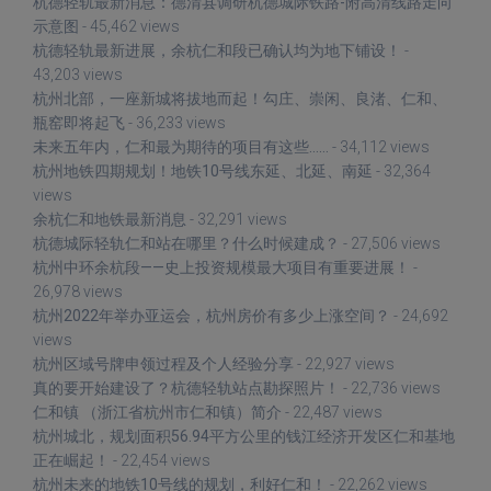
杭德轻轨最新消息：德清县调研杭德城际铁路-附高清线路走向
示意图
- 45,462 views
杭德轻轨最新进展，余杭仁和段已确认均为地下铺设！
-
43,203 views
杭州北部，一座新城将拔地而起！勾庄、崇闲、良渚、仁和、
瓶窑即将起飞
- 36,233 views
未来五年内，仁和最为期待的项目有这些……
- 34,112 views
杭州地铁四期规划！地铁10号线东延、北延、南延
- 32,364
views
余杭仁和地铁最新消息
- 32,291 views
杭德城际轻轨仁和站在哪里？什么时候建成？
- 27,506 views
杭州中环余杭段——史上投资规模最大项目有重要进展！
-
26,978 views
杭州2022年举办亚运会，杭州房价有多少上涨空间？
- 24,692
views
杭州区域号牌申领过程及个人经验分享
- 22,927 views
真的要开始建设了？杭德轻轨站点勘探照片！
- 22,736 views
仁和镇 （浙江省杭州市仁和镇）简介
- 22,487 views
杭州城北，规划面积56.94平方公里的钱江经济开发区仁和基地
正在崛起！
- 22,454 views
杭州未来的地铁10号线的规划，利好仁和！
- 22,262 views