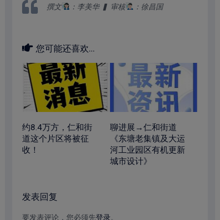
撰文
：李美华 ▍ 审核
：徐昌国
您可能还喜欢...
约8.4万方，仁和街
聊进展→仁和街道
道这个片区将被征
《东塘老集镇及大运
收！
河工业园区有机更新
城市设计》
发表回复
要发表评论，您必须先
登录
。