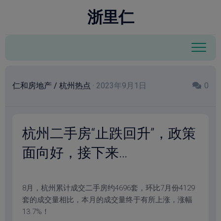
跳
modal-check
浙里仁
至
内
容
仁和房地产
/
杭州热点
· 2023年9月1日
0
杭州二手房“止跌回升”，政策
面向好，接下来…
8月，杭州累计成交二手房约4696套，环比7月份4129
套的成交量相比，本月的成交量终于有所上涨，涨幅
13.7%！