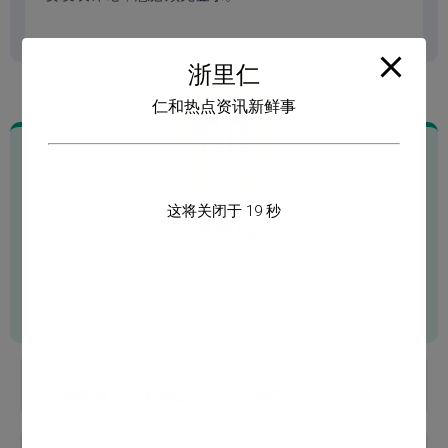
浙里仁
仁和热点资讯新鲜事
这将关闭于
18
秒
浙里仁
杭州仁和街道城市建设、设施配套、楼市动态、
新闻资讯，仁和新鲜事及时掌握。
下一页
“仁和街道云会村商业办公综合楼项目”，还会建设吗?
上一页