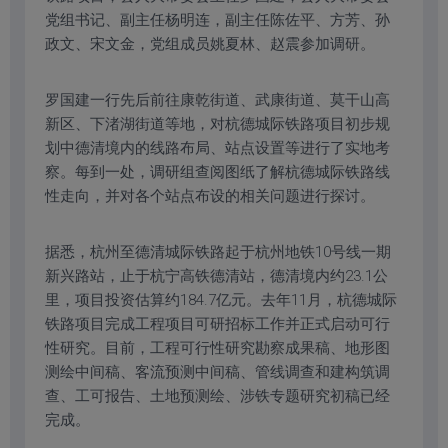
党组书记、副主任杨明连，副主任陈佐平、方芳、孙
政文、宋文金，党组成员姚夏林、赵震参加调研。
罗国建一行先后前往康乾街道、武康街道、莫干山高
新区、下渚湖街道等地，对杭德城际铁路项目初步规
划中德清境内的线路布局、站点设置等进行了实地考
察。每到一处，调研组查阅图纸了解杭德城际铁路线
性走向，并对各个站点布设的相关问题进行探讨。
据悉，杭州至德清城际铁路起于杭州地铁10号线一期
新兴路站，止于杭宁高铁德清站，德清境内约23.1公
里，项目投资估算约184.7亿元。去年11月，杭德城际
铁路项目完成工程项目可研招标工作并正式启动可行
性研究。目前，工程可行性研究勘察成果稿、地形图
测绘中间稿、客流预测中间稿、管线调查和建构筑调
查、工可报告、土地预测绘、涉铁专题研究初稿已经
完成。