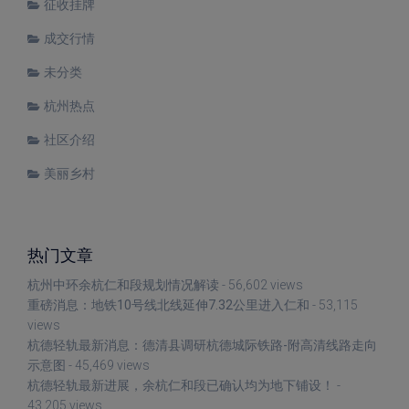
征收挂牌
成交行情
未分类
杭州热点
社区介绍
美丽乡村
热门文章
杭州中环余杭仁和段规划情况解读
- 56,602 views
重磅消息：地铁10号线北线延伸7.32公里进入仁和
- 53,115
views
杭德轻轨最新消息：德清县调研杭德城际铁路-附高清线路走向
示意图
- 45,469 views
杭德轻轨最新进展，余杭仁和段已确认均为地下铺设！
-
43,205 views