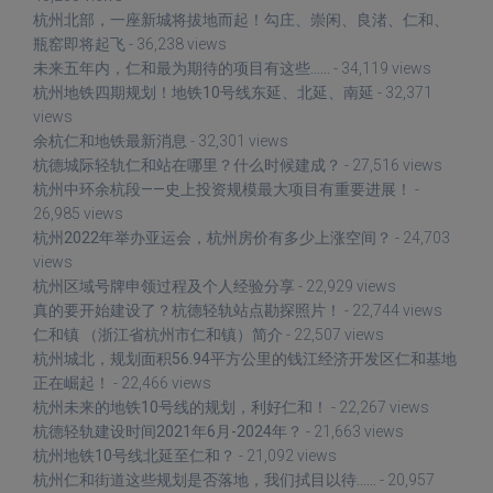
杭州北部，一座新城将拔地而起！勾庄、崇闲、良渚、仁和、
瓶窑即将起飞
- 36,238 views
未来五年内，仁和最为期待的项目有这些……
- 34,119 views
杭州地铁四期规划！地铁10号线东延、北延、南延
- 32,371
views
余杭仁和地铁最新消息
- 32,301 views
杭德城际轻轨仁和站在哪里？什么时候建成？
- 27,516 views
杭州中环余杭段——史上投资规模最大项目有重要进展！
-
26,985 views
杭州2022年举办亚运会，杭州房价有多少上涨空间？
- 24,703
views
杭州区域号牌申领过程及个人经验分享
- 22,929 views
真的要开始建设了？杭德轻轨站点勘探照片！
- 22,744 views
仁和镇 （浙江省杭州市仁和镇）简介
- 22,507 views
杭州城北，规划面积56.94平方公里的钱江经济开发区仁和基地
正在崛起！
- 22,466 views
杭州未来的地铁10号线的规划，利好仁和！
- 22,267 views
杭德轻轨建设时间2021年6月-2024年？
- 21,663 views
杭州地铁10号线北延至仁和？
- 21,092 views
杭州仁和街道这些规划是否落地，我们拭目以待……
- 20,957