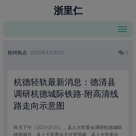
跳
modal-check
浙里仁
至
内
容
杭州热点
· 2020年3月30日
0
杭德轻轨最新消息：德清县
调研杭德城际铁路-附高清线
路走向示意图
昨天下午（2020-03-25），县人大常委会调研杭德城际
铁路项目，县人大常委会主任罗国建，县人大常委会