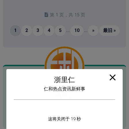
第 1 页，共 15 页
1
2
3
4
5
...
10
...
»
最旧 »
浙里仁
仁和热点资讯新鲜事
浙里仁
杭州仁和街道城市建设、设施配套、楼市动态、
新闻资讯，仁和新鲜事及时掌握。
这将关闭于
18
秒