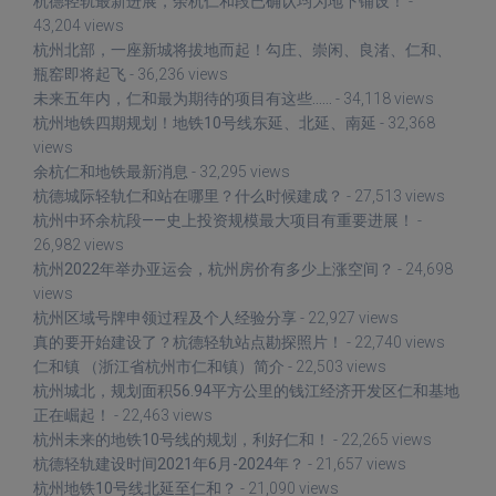
杭德轻轨最新进展，余杭仁和段已确认均为地下铺设！
-
43,204 views
杭州北部，一座新城将拔地而起！勾庄、崇闲、良渚、仁和、
瓶窑即将起飞
- 36,236 views
未来五年内，仁和最为期待的项目有这些……
- 34,118 views
杭州地铁四期规划！地铁10号线东延、北延、南延
- 32,368
views
余杭仁和地铁最新消息
- 32,295 views
杭德城际轻轨仁和站在哪里？什么时候建成？
- 27,513 views
杭州中环余杭段——史上投资规模最大项目有重要进展！
-
26,982 views
杭州2022年举办亚运会，杭州房价有多少上涨空间？
- 24,698
views
杭州区域号牌申领过程及个人经验分享
- 22,927 views
真的要开始建设了？杭德轻轨站点勘探照片！
- 22,740 views
仁和镇 （浙江省杭州市仁和镇）简介
- 22,503 views
杭州城北，规划面积56.94平方公里的钱江经济开发区仁和基地
正在崛起！
- 22,463 views
杭州未来的地铁10号线的规划，利好仁和！
- 22,265 views
杭德轻轨建设时间2021年6月-2024年？
- 21,657 views
杭州地铁10号线北延至仁和？
- 21,090 views