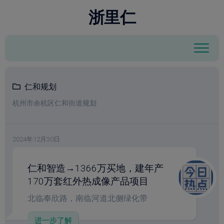
跳
modal-check
浙里仁
至
内
容
仁和规划
杭州市余杭区仁和街道规划
2024年12月30日
仁和智造→1366万买地，建年产
170万套红外热成像产品项目
北临奉欣路，南临河道北侧绿化带
进一步了解