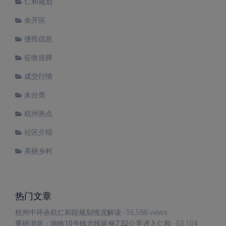
仁和规划
余开区
便民信息
征收挂牌
成交行情
未分类
杭州热点
社区介绍
美丽乡村
热门文章
杭州中环余杭仁和段规划情况解读
- 56,588 views
重磅消息：地铁10号线北线延伸7.32公里进入仁和
- 53,104