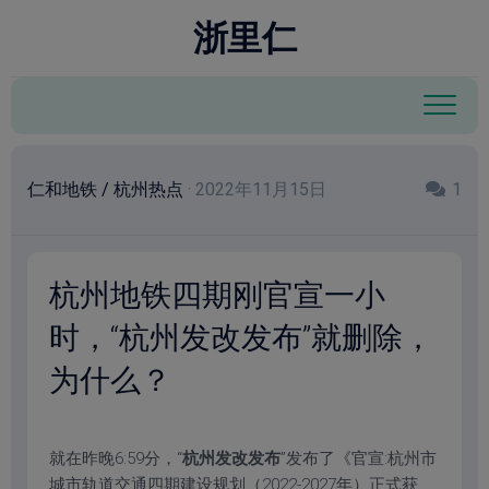
跳
modal-check
浙里仁
至
内
容
仁和地铁
/
杭州热点
· 2022年11月15日
1
杭州地铁四期刚官宣一小
时，“杭州发改发布”就删除，
为什么？
就在昨晚6:59分，“
杭州发改发布
”发布了《官宣:杭州市
城市轨道交通四期建设规划（2022-2027年）正式获