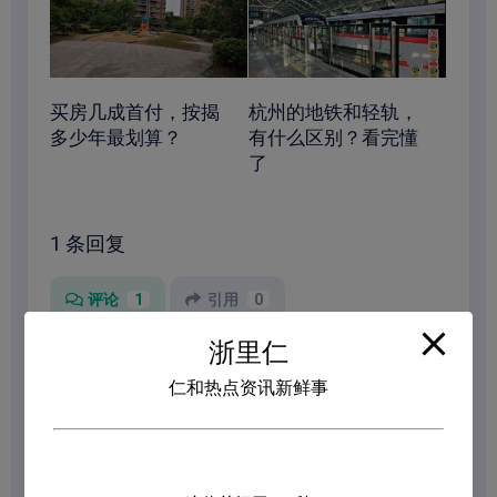
买房几成首付，按揭
杭州的地铁和轻轨，
多少年最划算？
有什么区别？看完懂
了
1 条回复
评论
1
引用
0
浙里仁
匿名
2022年11月15日 下午3:59
仁和热点资讯新鲜事
我好像看到了塘栖站
登录以回复
发表回复