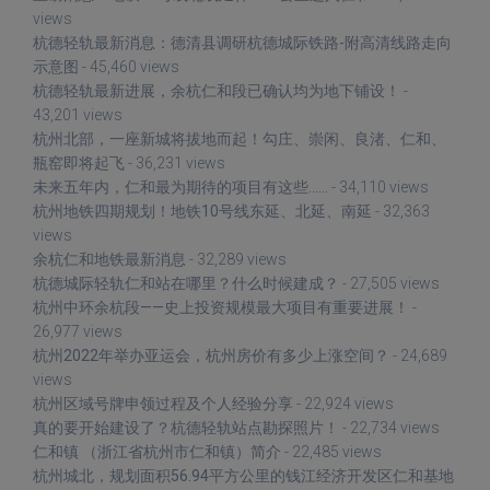
views
杭德轻轨最新消息：德清县调研杭德城际铁路-附高清线路走向
示意图
- 45,460 views
杭德轻轨最新进展，余杭仁和段已确认均为地下铺设！
-
43,201 views
杭州北部，一座新城将拔地而起！勾庄、崇闲、良渚、仁和、
瓶窑即将起飞
- 36,231 views
未来五年内，仁和最为期待的项目有这些……
- 34,110 views
杭州地铁四期规划！地铁10号线东延、北延、南延
- 32,363
views
余杭仁和地铁最新消息
- 32,289 views
杭德城际轻轨仁和站在哪里？什么时候建成？
- 27,505 views
杭州中环余杭段——史上投资规模最大项目有重要进展！
-
26,977 views
杭州2022年举办亚运会，杭州房价有多少上涨空间？
- 24,689
views
杭州区域号牌申领过程及个人经验分享
- 22,924 views
真的要开始建设了？杭德轻轨站点勘探照片！
- 22,734 views
仁和镇 （浙江省杭州市仁和镇）简介
- 22,485 views
杭州城北，规划面积56.94平方公里的钱江经济开发区仁和基地