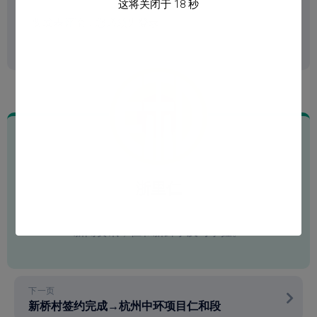
这将关闭于
17
秒
要发表评论，您必须先
登录
。
浙里仁
杭州仁和街道城市建设、设施配套、楼市动态、
新闻资讯，仁和新鲜事及时掌握。
下一页
新桥村签约完成→杭州中环项目仁和段